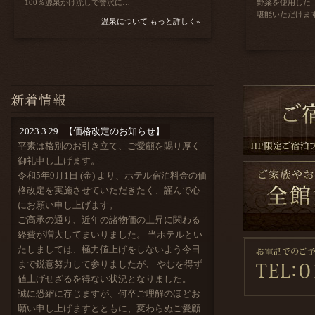
100％源泉かけ流しで贅沢に…
野菜を使用した
堪能いただけま
温泉について もっと詳しく»
2023.3.29
【価格改定のお知らせ】
平素は格別のお引き立て、ご愛顧を賜り厚く
御礼申し上げます。
令和5年9月1日 (金) より、ホテル宿泊料金の価
格改定を実施させていただきたく、謹んで心
にお願い申し上げます。
ご高承の通り、近年の諸物価の上昇に関わる
経費が増大してまいりました。 当ホテルとい
たしましては、極力値上げをしないよう今日
まで鋭意努力して参りましたが、 やむを得ず
値上げせざるを得ない状況となりました。
誠に恐縮に存じますが、何卒ご理解のほどお
願い申し上げますとともに、変わらぬご愛顧